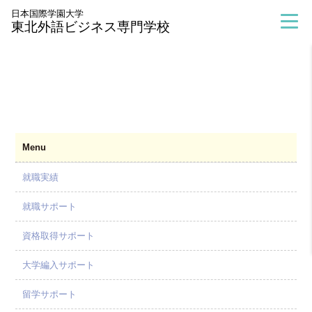
>
進路・資格実績
>
資格取得サポート
日本国際学園大学
東北外語ビジネス専門学校
Menu
就職実績
就職サポート
資格取得サポート
大学編入サポート
留学サポート