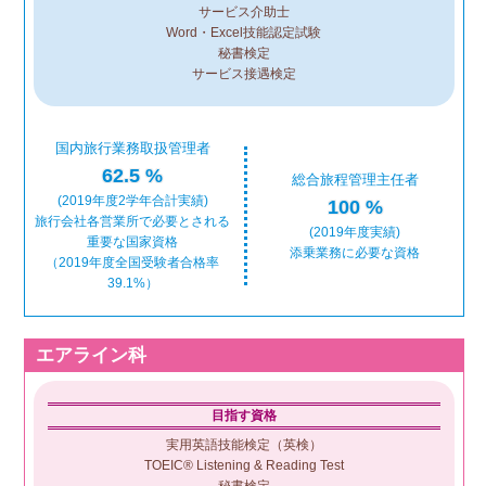
サービス介助士
Word・Excel技能認定試験
秘書検定
サービス接遇検定
国内旅行業務取扱管理者
62.5 %
総合旅程管理主任者
(2019年度2学年合計実績)
100 %
旅行会社各営業所で必要とされる
(2019年度実績)
重要な国家資格
添乗業務に必要な資格
（2019年度全国受験者合格率
39.1%）
エアライン科
目指す資格
実用英語技能検定（英検）
TOEIC® Listening & Reading Test