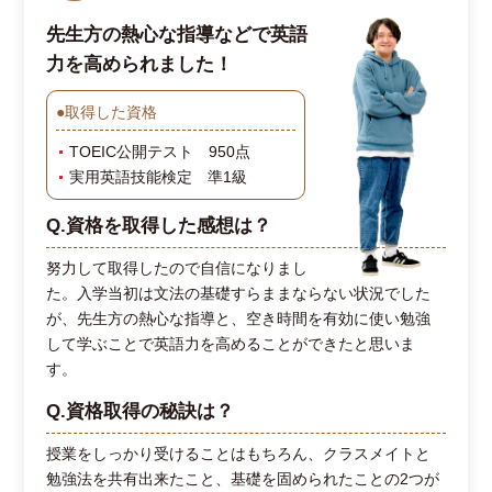
先生方の熱心な指導などで英語
力を高められました！
●取得した資格
TOEIC公開テスト 950点
実用英語技能検定 準1級
Q.資格を取得した感想は？
努力して取得したので自信になりまし
た。入学当初は文法の基礎すらままならない状況でした
が、先生方の熱心な指導と、空き時間を有効に使い勉強
して学ぶことで英語力を高めることができたと思いま
す。
Q.資格取得の秘訣は？
授業をしっかり受けることはもちろん、クラスメイトと
勉強法を共有出来たこと、基礎を固められたことの2つが