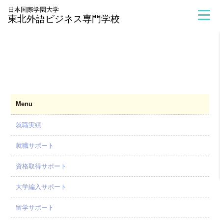
>
進路・資格実績
>
就職サポート
日本国際学園大学
東北外語ビジネス専門学校
Menu
就職実績
就職サポート
資格取得サポート
大学編入サポート
留学サポート